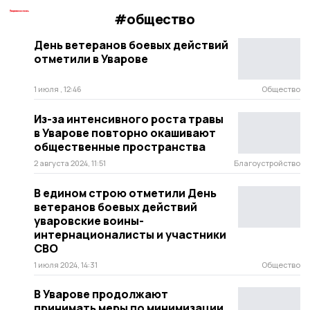
#общество
День ветеранов боевых действий
отметили в Уварове
1 июля , 12:46
Общество
Из-за интенсивного роста травы
в Уварове повторно окашивают
общественные пространства
2 августа 2024, 11:51
Благоустройство
В едином строю отметили День
ветеранов боевых действий
уваровские воины-
интернационалисты и участники
СВО
1 июля 2024, 14:31
Общество
В Уварове продолжают
принимать меры по минимизации