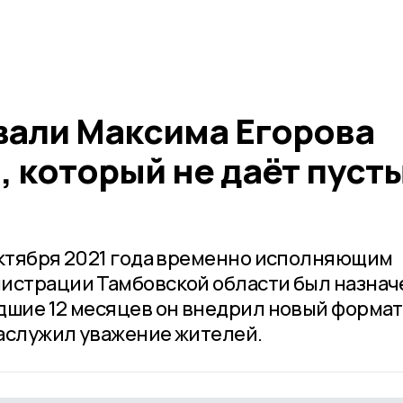
вали Максима Егорова
 который не даёт пуст
октября 2021 года временно исполняющим
истрации Тамбовской области был назнач
дшие 12 месяцев он внедрил новый формат
аслужил уважение жителей.