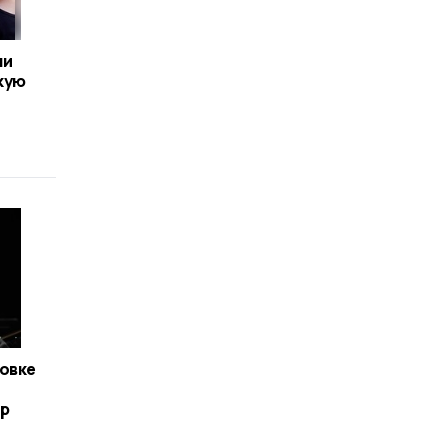
ли
кую
овке
тр