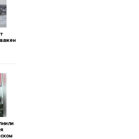
нт
 важен
лнили
ея
нском