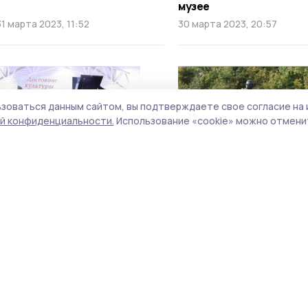
музее
31 марта 2023, 11:52
30 марта 2023, 20:57
зоваться данным сайтом, вы подтверждаете свое согласие на 
й конфиденциальности.
Использование «cookie» можно отменит
Во время музыкального
Фильм о Рахманинове и
фестиваля имени
Ивановке покажут на
Рахманинова на Тамбовщине
федеральном телекан
дадут 60 концертов
13 марта 2023, 14:53
10 марта 2023, 18:03