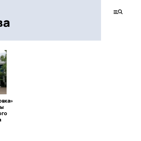
ва
овка»
ты
ого
а