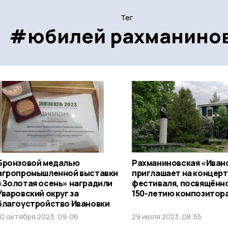
Тег
#юбилей рахманино
Бронзовой медалью
Рахманиновская «Иван
агропромышленной выставки
приглашает на концер
«Золотая осень» наградили
фестиваля, посвящённ
Уваровский округ за
150-летию композитор
благоустройство Ивановки
10 октября 2023, 09:06
29 июля 2023, 08:55