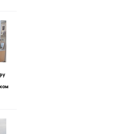
ру
ком