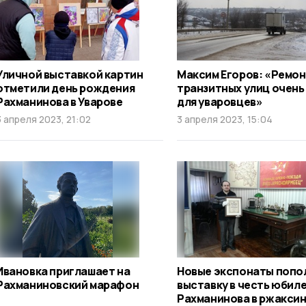
Уличной выставкой картин
Максим Егоров: «Ремо
отметили день рождения
транзитных улиц очень
Рахманинова в Уварове
для уваровцев»
3 апреля 2023, 21:02
3 апреля 2023, 15:04
Ивановка приглашает на
Новые экспонаты попо
Рахманиновский марафон
выставку в честь юбил
Рахманинова в ржакси