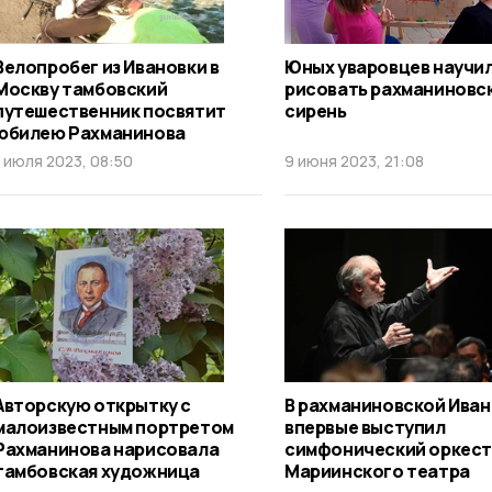
Велопробег из Ивановки в
Юных уваровцев научи
Москву тамбовский
рисовать рахманиновс
путешественник посвятит
сирень
юбилею Рахманинова
1 июля 2023, 08:50
9 июня 2023, 21:08
Авторскую открытку с
В рахманиновской Иван
малоизвестным портретом
впервые выступил
Рахманинова нарисовала
симфонический оркес
тамбовская художница
Мариинского театра