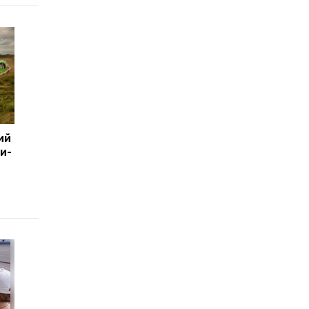
ий
и-