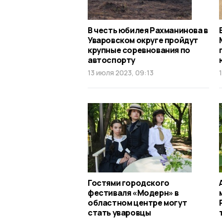
В честь юбилея Рахманинова в
Уваровском округе пройдут
крупные соревнования по
автоспорту
13 июля 2023, 09:13
Гостями городского
фестиваля «Модерн» в
областном центре могут
стать уваровцы