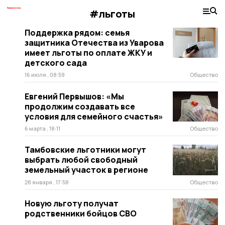
#льготы
Поддержка рядом: семья
защитника Отечества из Уварова
имеет льготы по оплате ЖКУ и
детского сада
16 июля , 08:59
Общество
Евгений Первышов: «Мы
продолжим создавать все
условия для семейного счастья»
6 марта , 18:11
Общество
Тамбовские льготники могут
выбрать любой свободный
земельный участок в регионе
28 января , 17:58
Общество
Новую льготу получат
родственники бойцов СВО