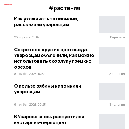
#растения
Как ухаживать за пионами,
рассказали уваровцам
26 апреля , 15:04
Карточка
Секретное оружие цветовода.
Уваровцам объяснили, как можно
использовать скорлупу грецких
орехов
8 ноября 2025, 14:57
Экология
О пользе рябины напомнили
уваровцам
6 ноября 2025, 20:25
Экология
В Уварове вновь распустился
кустарник-первоцвет