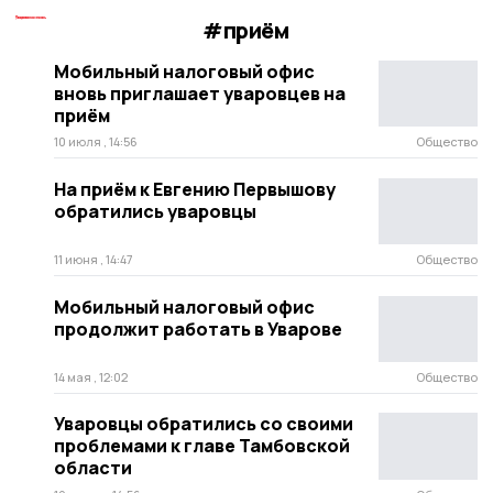
#приём
Мобильный налоговый офис
вновь приглашает уваровцев на
приём
10 июля , 14:56
Общество
На приём к Евгению Первышову
обратились уваровцы
11 июня , 14:47
Общество
Мобильный налоговый офис
продолжит работать в Уварове
14 мая , 12:02
Общество
Уваровцы обратились со своими
проблемами к главе Тамбовской
области