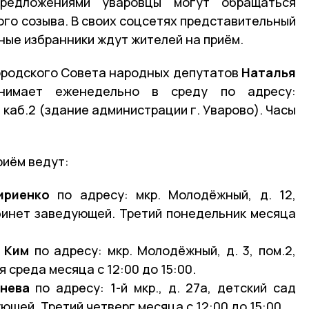
редложениями уваровцы могут обращаться
ого созыва. В своих соцсетях представительный
ные избранники ждут жителей на приём.
ородского Совета народных депутатов
Наталья
имает еженедельно в среду по адресу:
 4 каб.2 (здание администрации г. Уварово). Часы
риём ведут:
ириенко
по адресу: мкр. Молодёжный, д. 12,
бинет заведующей. Третий понедельник месяца
 Ким
по адресу: мкр. Молодёжный, д. 3, пом.2,
 среда месяца с 12:00 до 15:00.
днева
по адресу: 1-й мкр., д. 27а, детский сад
ющей. Третий четверг месяца с 12:00 до 15:00.