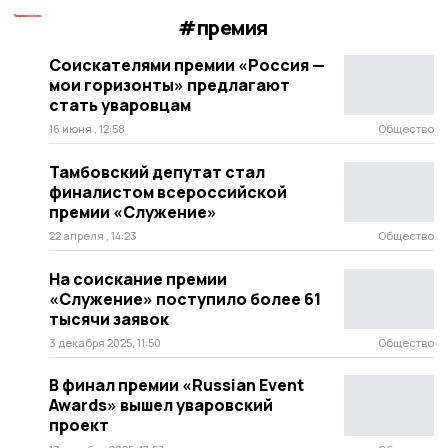
#премия
Соискателями премии «Россия —
мои горизонты» предлагают
стать уваровцам
16 июня , 12:58
Общество
Тамбовский депутат стал
финалистом всероссийской
премии «Служение»
22 апреля , 14:23
Общество
На соискание премии
«Служение» поступило более 61
тысячи заявок
3 декабря 2025, 11:50
Общество
В финал премии «Russian Event
Awards» вышел уваровский
проект