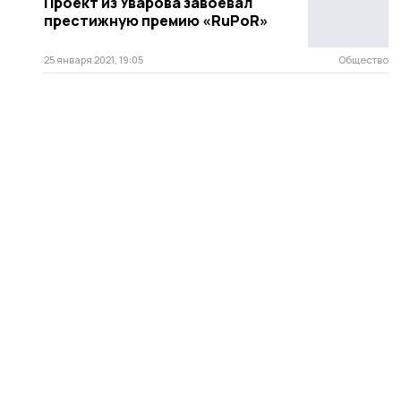
Проект из Уварова завоевал
престижную премию «RuPoR»
25 января 2021, 19:05
Общество