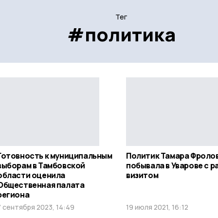
Тег
#политика
Готовность к муниципальным
Политик Тамара Фроло
выборам в Тамбовской
побывала в Уварове с 
области оценила
визитом
Общественная палата
региона
7 сентября 2023, 14:49
19 июля 2021, 16:12