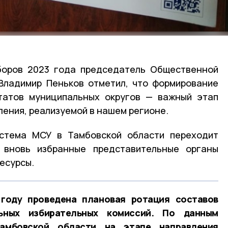
боров 2023 года председатель Общественной
Владимир Пеньков отметил, что формирование
татов муниципальных округов — важный этап
ения, реализуемой в нашем регионе.
истема МСУ в Тамбовской области переходит
 вновь избранные представительные органы
есурсы.
году проведена плановая ротация составов
ьных избирательных комиссий. По данным
амбовской области на этапе направления