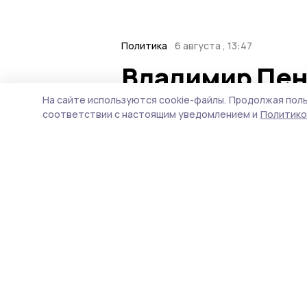
Политика
6 августа , 13:47
Владимир Пен
выборы — смо
На сайте используются cookie-файлы.
Продолжая поль
соответствии с настоящим уведомлением и
Политико
системы»
Итоги очередного этапа 
совета Ассоциации «Нез
доктор политических нау