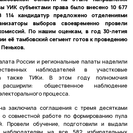
ы УИК субъектами права было внесено 10 677
8 114 кандидатур предложено отделениями
анизаторы выборов своевременно провели
комиссий. По нашим оценкам, в год 30-летия
ии её тамбовский сегмент готов к проведению
 Пеньков.
алата России и региональные палаты наделили
ественных наблюдателей в участковые
 а также ТИКи. В этом году полномочия
 расширили: общественное наблюдение
 электорального процесса.
на заключила соглашения с тремя десятками
й о совместной работе по формированию пула
. Провели обучение, подготовили и выдали
 наблюдателям на все 582 избирательных