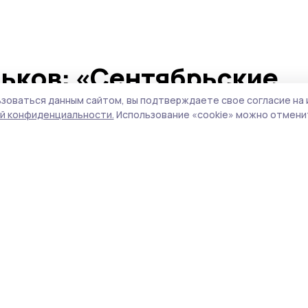
ьков: «Сентябрьские
тр готовности партийн
зоваться данным сайтом, вы подтверждаете свое согласие на 
й конфиденциальности.
Использование «cookie» можно отменит
выборов комментирует член экспертного
ависимый общественный мониторинг» (НО
к, профессор Владимир Пеньков.