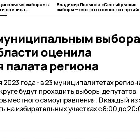
иципальным выборам в
Владимир Пеньков: «Сентябрьские
ти оценила
выборы — смотр готовности партий
ата региона
системы»
 муниципальным выбора
бласти оценила
 палата региона
ря 2023 года - в 23 муниципалитетах региона
округе будут проходить выборы депутатов
в местного самоуправления. В каждый из 
 на избирательных участках с 8:00 до 20: