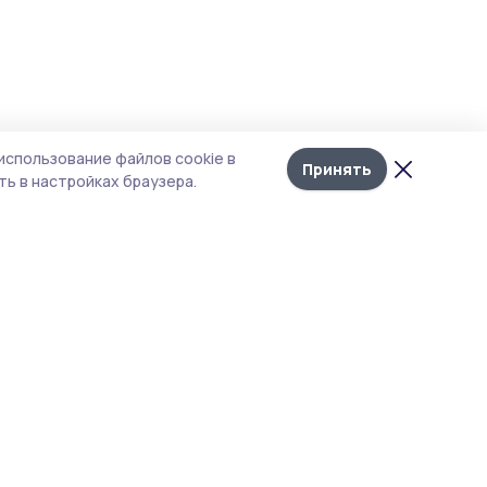
Лента
10
ой
использование файлов cookie в
новостей
Принять
ь в настройках браузера.
М),