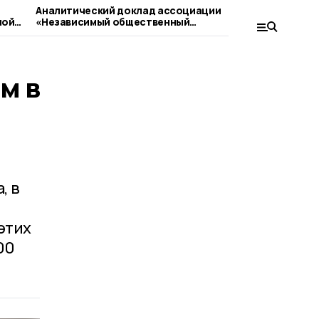
Аналитический доклад ассоциации
Обществен
ной
«Независимый общественный
прозрачно
мониторинг» обсудили тамбовские
эксперты
м в
, в
этих
00