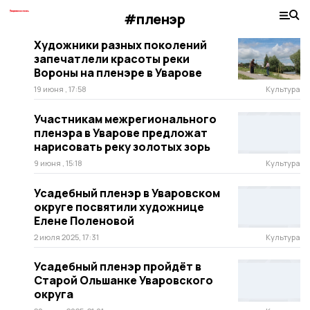
#пленэр
Художники разных поколений
запечатлели красоты реки
Вороны на пленэре в Уварове
19 июня , 17:58
Культура
Участникам межрегионального
пленэра в Уварове предложат
нарисовать реку золотых зорь
9 июня , 15:18
Культура
Усадебный пленэр в Уваровском
округе посвятили художнице
Елене Поленовой
2 июля 2025, 17:31
Культура
Усадебный пленэр пройдёт в
Старой Ольшанке Уваровского
округа