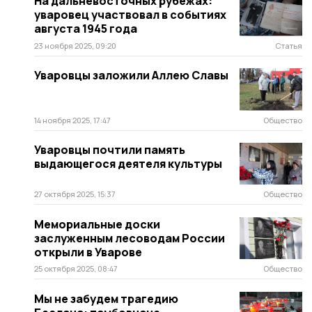
На дальневосточных рубежах:
уваровец участвовал в событиях
августа 1945 года
23 ноября 2025, 09:20
Статья
Уваровцы заложили Аллею Славы
14 ноября 2025, 17:47
Общество
Уваровцы почтили память
выдающегося деятеля культуры
27 октября 2025, 15:37
Общество
Мемориальные доски
заслуженным лесоводам России
открыли в Уварове
25 октября 2025, 08:47
Общество
Мы не забудем трагедию