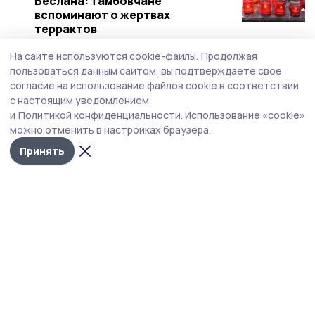
Беслана: тамбовчане
вспоминают о жертвах
террактов
3 сентября 2025, 09:17
Общество
На сайте используются cookie-файлы.
Продолжая
пользоваться данным сайтом, вы подтверждаете свое
Евгений Первышов предложил
согласие на использование файлов cookie в соответствии
увековечить память бывшего
с настоящим уведомлением
губернатора Олега Бетина
и
Политикой конфиденциальности.
Использование «cookie»
25 августа 2025, 14:44
Общество
можно отменить в настройках браузера.
Торжественный митинг,
Принять
посвящённый Дню ветеранов
боевых действий, прошёл в
Уваровском округе
1 июля 2025, 19:44
Общество
День ветеранов боевых действий
в Уварове отметили
автопробегом и митингом
1 июля 2025, 15:20
Общество
Торжественные мероприятия