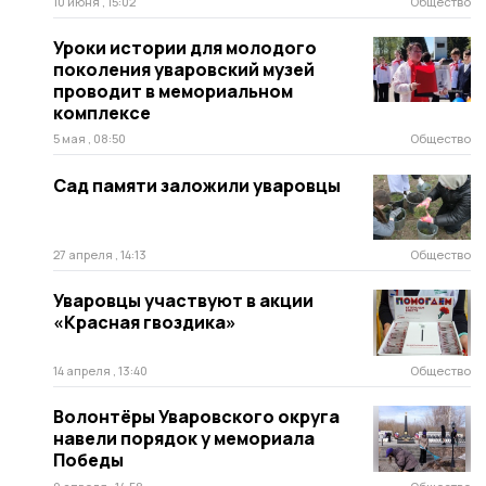
10 июня , 15:02
Общество
Уроки истории для молодого
поколения уваровский музей
проводит в мемориальном
комплексе
5 мая , 08:50
Общество
Сад памяти заложили уваровцы
27 апреля , 14:13
Общество
Уваровцы участвуют в акции
«Красная гвоздика»
14 апреля , 13:40
Общество
Волонтёры Уваровского округа
навели порядок у мемориала
Победы