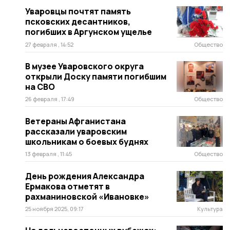
Уваровцы почтят память
псковских десантников,
погибших в Аргунском ущелье
27 февраля , 14:52
Общество
В музее Уваровского округа
открыли Доску памяти погибшим
на СВО
26 февраля , 17:49
Общество
Ветераны Афганистана
рассказали уваровским
школьникам о боевых буднях
13 февраля , 11:45
Общество
День рождения Александра
Ермакова отметят в
рахманиновской «Ивановке»
25 ноября 2025, 09:17
Культура