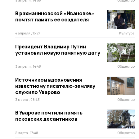
9 апреля , 14:58
Общество
В рахманиновской «Ивановке»
почтят память её создателя
4 апреля , 15:27
Культура
Президент Владимир Путин
установил новую памятную дату
3 апреля , 14:48
Общество
Источником вдохновения
известному писателю-земляку
служило Уварово
3 марта , 08:43
Общество
В Уварове почтили память
псковских десантников
2 марта , 17:48
Общество