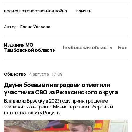
великая отечественная война
память
Автор:
Елена Уварова
Издания МО
Тамбовская область
Бонд
Тамбовской области
Общество
4 августа , 17:09
Двумя боевыми наградами отметили
участника СВО из Ржаксинского округа
Владимир Брэеску в 2023 году принял решение
заключить контракт с Министерством обороны и
встать на защиту Родины.