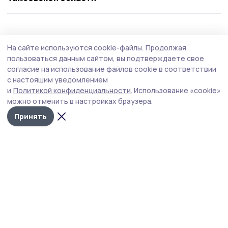
Общество
4 августа , 13:41
На сайте используются cookie-файлы.
Продолжая
«Защита для ребенка» — новая подписка
пользоваться данным сайтом, вы подтверждаете свое
«Ростелекома» позаботится о
согласие на использование файлов cookie в соответствии
с настоящим уведомлением
кибербезопасности подрастающего
и
Политикой конфиденциальности.
Использование «cookie»
поколения
можно отменить в настройках браузера.
Принять