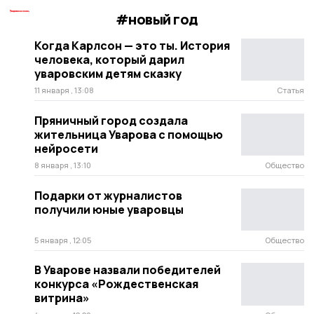
#новый год
Когда Карлсон — это ты. История
человека, который дарил
уваровским детям сказку
11 января , 13:08
Статья
Пряничный город создала
жительница Уварова с помощью
нейросети
8 января , 13:10
Общество
Подарки от журналистов
получили юные уваровцы
5 января , 12:05
Общество
В Уварове назвали победителей
конкурса «Рождественская
витрина»