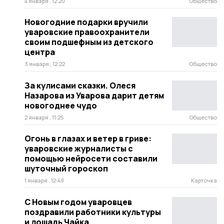
4 января , 12:20
Общество
Новогодние подарки вручили
уваровские правоохранители
своим подшефным из детского
центра
3 января , 12:22
Общество
За кулисами сказки. Олеся
Назарова из Уварова дарит детям
новогоднее чудо
2 января , 11:25
Общество
Огонь в глазах и ветер в гриве:
уваровские журналисты с
помощью нейросети составили
шуточный гороскоп
1 января , 12:49
Карточка
С Новым годом уваровцев
поздравили работники культуры
и лошадь Чайка