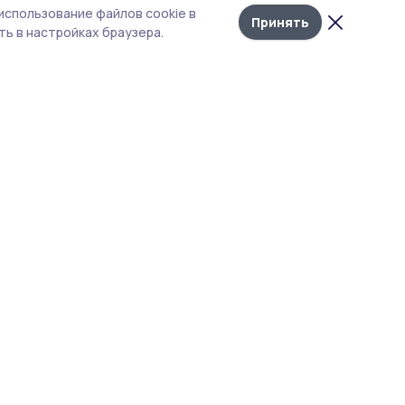
Лента
10
га
использование файлов cookie в
новостей
Принять
ь в настройках браузера.
 с