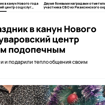
к в канун Нового года
Двумя боевыми наградами отметил
ий центр соцуслуг
участника СВО из Ржаксинского ок
м
здник в канун Нового
 уваровский центр
им подопечным
и и подарили тепло общения своим