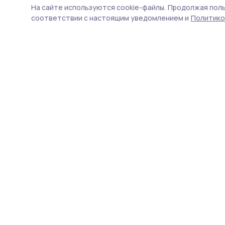
участника СВО
На сайте используются cookie-файлы.
Продолжая поль
соответствии с настоящим уведомлением и
Политико
Владимир Брэеску в 2023
Министерством обороны и