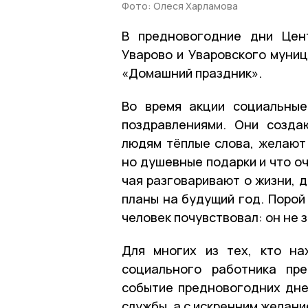
Фото: Олеся Харламова
В предновогодние дни Цен
Уварово и Уваровского муни
«Домашний праздник».
Во время акции социальные
поздравлениями. Они созда
людям тёплые слова, желают 
но душевные подарки и что о
чая разговаривают о жизни, 
планы на будущий год. Порой
человек почувствовал: он не з
Для многих из тех, кто на
социального работника пр
событие предновогодних дней
службы, а с искренним желани