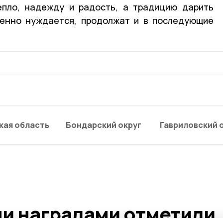
епло, надежду и радость, а традицию дарить
бенно нуждается, продолжат и в последующие
кая область
Бондарский округ
Гавриловский 
и наградами отметили