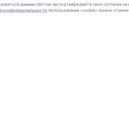
 из Ржаксинского окру
зоваться данным сайтом, вы подтверждаете свое согласие на 
й конфиденциальности.
Использование «cookie» можно отменит
 году принял решение заключить контракт
 встать на защиту Родины.