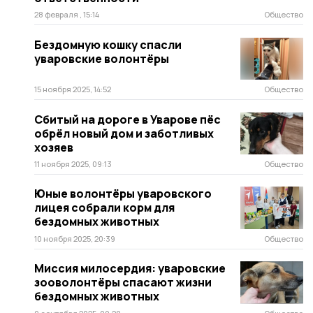
28 февраля , 15:14
Общество
Бездомную кошку спасли
уваровские волонтёры
15 ноября 2025, 14:52
Общество
Сбитый на дороге в Уварове пёс
обрёл новый дом и заботливых
хозяев
11 ноября 2025, 09:13
Общество
Юные волонтёры уваровского
лицея собрали корм для
бездомных животных
10 ноября 2025, 20:39
Общество
Миссия милосердия: уваровские
зооволонтёры спасают жизни
бездомных животных