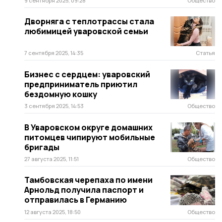
9 сентября 2025, 09:28
Общество
Дворняга с теплотрассы стала
любимицей уваровской семьи
7 сентября 2025, 14:35
Статья
Бизнес с сердцем: уваровский
предприниматель приютил
бездомную кошку
3 сентября 2025, 14:53
Общество
В Уваровском округе домашних
питомцев чипируют мобильные
бригады
27 августа 2025, 11:51
Общество
Тамбовская черепаха по имени
Арнольд получила паспорт и
отправилась в Германию
12 августа 2025, 18:50
Общество