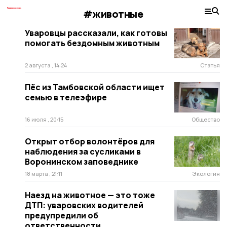
#животные
Уваровцы рассказали, как готовы
помогать бездомным животным
2 августа , 14:24
Статья
Пёс из Тамбовской области ищет
семью в телеэфире
16 июля , 20:15
Общество
Открыт отбор волонтёров для
наблюдения за сусликами в
Воронинском заповеднике
18 марта , 21:11
Экология
Наезд на животное — это тоже
ДТП: уваровских водителей
предупредили об
ответственности