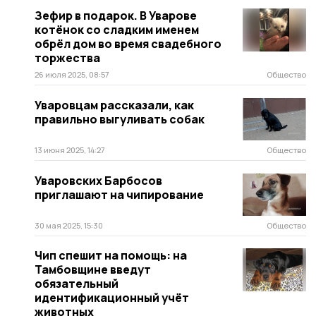
Зефир в подарок. В Уварове
котёнок со сладким именем
обрёл дом во время свадебного
торжества
26 июля 2025, 08:57
Общество
Уваровцам рассказали, как
правильно выгуливать собак
13 июня 2025, 14:27
Общество
Уваровских Барбосов
приглашают на чипирование
30 мая 2025, 15:30
Общество
Чип спешит на помощь: на
Тамбовщине введут
обязательный
идентификационный учёт
животных