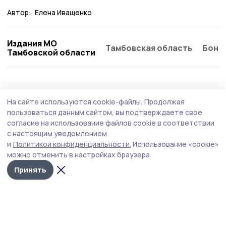
Автор:
Елена Иващенко
Издания МО
Тамбовская область
Бонд
Тамбовской области
Общество
Вчера, 12:48
На сайте используются cookie-файлы.
Продолжая
Сотрудники ТСК из Уварова
пользоваться данным сайтом, вы подтверждаете свое
присоединились ко Дню
согласие на использование файлов cookie в соответствии
с настоящим уведомлением
благотворительного труда
и
Политикой конфиденциальности.
Использование «cookie»
Коллектив уваровского филиала АО «Тамбовская
можно отменить в настройках браузера.
сетевая компания» перечислит однодневный
Принять
заработок в поддержку бойцов СВО.