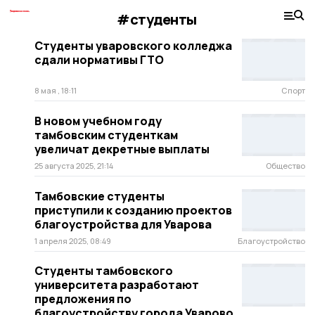
#студенты
Студенты уваровского колледжа
сдали нормативы ГТО
8 мая , 18:11
Спорт
В новом учебном году
тамбовским студенткам
увеличат декретные выплаты
25 августа 2025, 21:14
Общество
Тамбовские студенты
приступили к созданию проектов
благоустройства для Уварова
1 апреля 2025, 08:49
Благоустройство
Студенты тамбовского
университета разработают
предложения по
благоустройству города Уварово