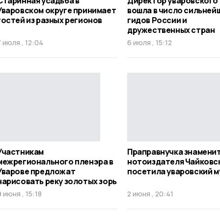
Старинная усадьба в
Директор уваровского 
Уваровском округе принимает
вошла в число сильней
гостей из разных регионов
гидов России и
дружественных стран
7 июля , 12:04
6 июля , 15:12
Участникам
Праправнучка знамени
межрегионального пленэра в
нотоиздателя Чайковс
Уварове предложат
посетила уваровский м
нарисовать реку золотых зорь
9 июня , 15:18
2 июня , 20:41