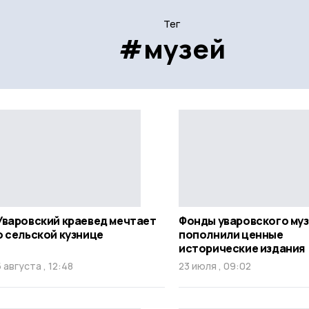
Тег
#музей
Уваровский краевед мечтает
Фонды уваровского муз
о сельской кузнице
пополнили ценные
исторические издания
5 августа , 12:48
23 июля , 09:02