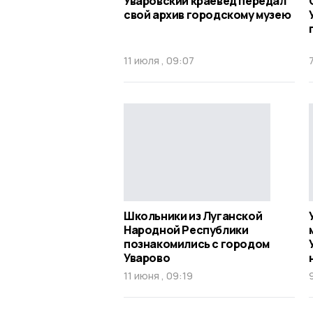
Уваровский краевед передал
свой архив городскому музею
11 июля , 09:07
Школьники из Луганской
Народной Республики
познакомились с городом
Уварово
11 июня , 09:19