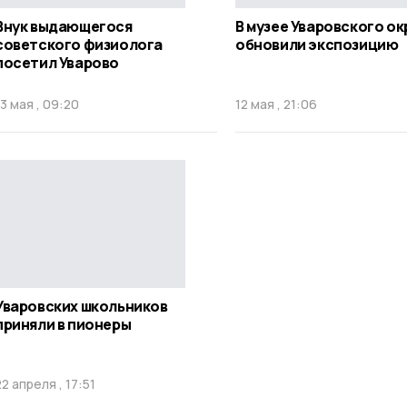
Внук выдающегося
В музее Уваровского ок
советского физиолога
обновили экспозицию
посетил Уварово
13 мая , 09:20
12 мая , 21:06
Уваровских школьников
приняли в пионеры
22 апреля , 17:51