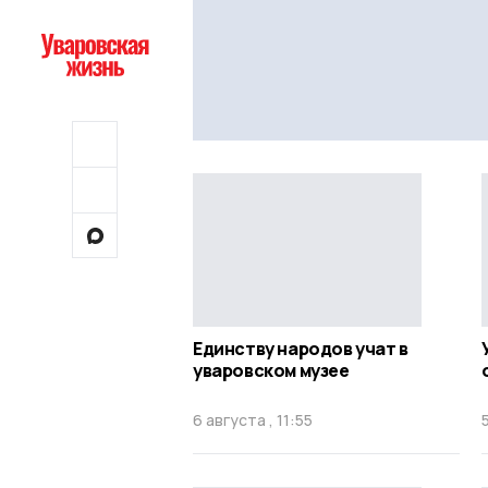
Единству народов учат в
уваровском музее
6 августа , 11:55