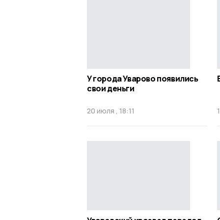
У города Уварово появились
свои деньги
20 июля , 18:11