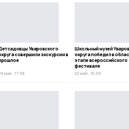
Детсадовцы Уваровского
Школьный музей Уваро
округа совершили экскурсии в
округа победил в обла
прошлое
этапе всероссийского
фестиваля
29 мая , 17:58
22 мая , 15:03