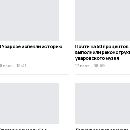
В Уварове испекли историю
Почти на 50 процентов
выполнили реконстру
уваровского музея
18 июля , 15:41
17 июля , 08:59