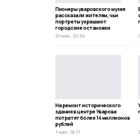
Пионеры уваровского музея
рассказали жителям, чьи
портреты украшают
городские остановки
20 мая , 20:54
На ремонт исторического
здания в центре Уварова
потратят более 14 миллионов
рублей
7 мая , 18:17