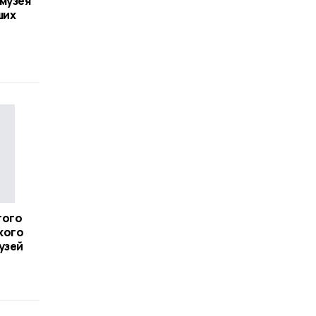
музея
ших
того
кого
узей