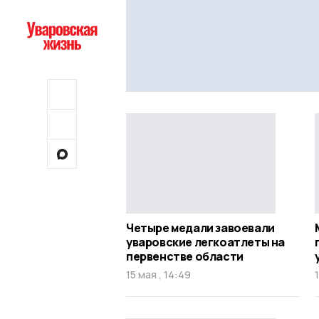
Четыре медали завоевали
уваровские легкоатлеты на
первенстве области
15 мая , 14:49