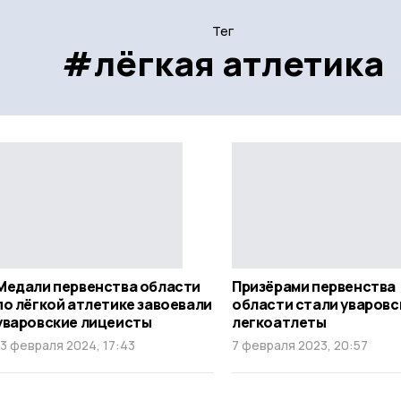
Тег
#лёгкая атлетика
Медали первенства области
Призёрами первенства
по лёгкой атлетике завоевали
области стали уваровс
уваровские лицеисты
легкоатлеты
13 февраля 2024, 17:43
7 февраля 2023, 20:57