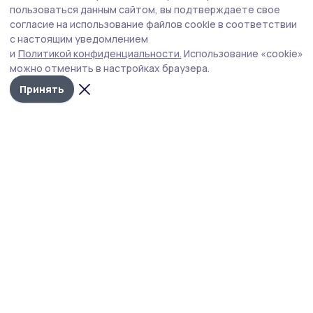
пользоваться данным сайтом, вы подтверждаете свое
согласие на использование файлов cookie в соответствии
с настоящим уведомлением
и
Политикой конфиденциальности.
Использование «cookie»
можно отменить в настройках браузера.
Принять
Уваровская жизнь
Новости
Истории
Карточки
Фотогалереи
Проекты
Новости компаний
Документы НПА
Объявления