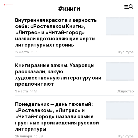
#книги
Внутренняя красота и верность
себе: «Ростелеком Книги»,
«Литрес» и «Читай-город»
назвали вдохновляющие черты
литературных героинь
12 марта , 11:51
Культура
Книги разные важны. Уваровцы
рассказали, какую
художественную литературу они
предпочитают
9 марта , 14:51
Общество
Понедельник — день тяжелый:
«Ростелеком», «Литрес» и
«Читай-город» назвали самые
грустные произведения русской
литературы
26 января , 13:09
Культура