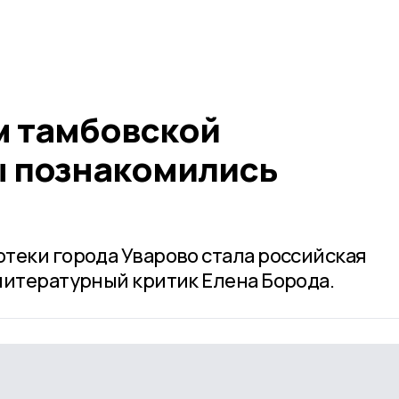
м тамбовской
 познакомились
теки города Уварово стала российская
литературный критик Елена Борода.