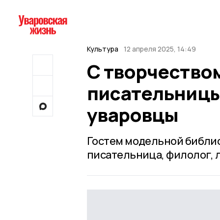
Культура
12 апреля 2025, 14:49
С творчество
писательницы
уваровцы
Гостем модельной библио
писательница, филолог, 