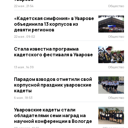
22 мая , 21:54
Общество
«Кадетская симфония» в Уварове
объединила 13 корпусов из
девяти регионов
22 мая , 09:02
Общество
Стала известна программа
кадетского фестиваля в Уварове
13 мая , 14:39
Общество
Парадом взводов отметили свой
корпусной праздник уваровские
кадеты
6 мая , 18:53
Общество
Уваровские кадеты стали
обладателями семи наград на
научной конференции в Вологде