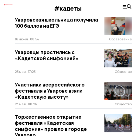
#кадеты
Уваровская школьница получила
100 баллов на ЕГЭ
16 июня , 08:54
Образование
Уваровцы простились с
«Кадетской симфонией»
25 мая , 17:25
Общество
Участники всероссийского
фестиваля в Уварове взяли
«Кадетскую высоту»
24 мая , 08:26
Общество
Торжественное открытие
фестиваля «Кадетская
симфония» прошло в городе
Уварово