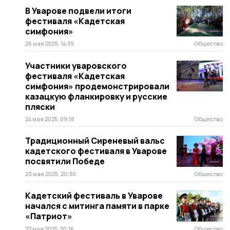
В Уварове подвели итоги
фестиваля «Кадетская
симфония»
26 мая 2025, 14:35
Общество
Участники уваровского
фестиваля «Кадетская
симфония» продемонстрировали
казацкую фланкировку и русские
пляски
24 мая 2025, 09:18
Общество
Традиционный Сиреневый вальс
кадетского фестиваля в Уварове
посвятили Победе
23 мая 2025, 20:30
Общество
Кадетский фестиваль в Уварове
начался с митинга памяти в парке
«Патриот»
22 мая 2025, 20:16
Общество