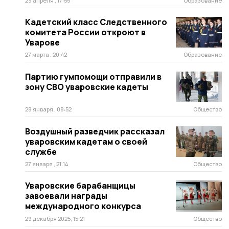
23 апреля , 17:55
Образование
Кадетский класс Следственного
комитета России откроют в
Уварове
27 марта , 20:42
Образование
Партию гумпомощи отправили в
зону СВО уваровские кадеты
28 января , 08:52
Общество
Воздушный разведчик рассказал
уваровским кадетам о своей
службе
27 января , 21:14
Общество
Уваровские барабанщицы
завоевали награды
международного конкурса
29 декабря 2025, 15:21
Общество