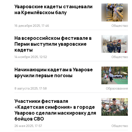
Уваровские кадеты станцевали
на Кремлёвском балу
16 декабря 2025, 17:46
Общество
На всероссийском фестивале в
Перми выступили уваровские
кадеты
14 ноября 2025, 12:52
Общество
Начинающим кадетам в Уварове
вручили первые погоны
8 августа 2025, 17:58
Образование
Участники фестиваля
«Кадетская симфония» в городе
Уварово сделали маскировку для
бойцов СВО
26 мая 2025, 17:57
Общество