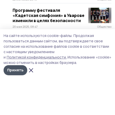
Программу фестиваля
«Кадетская симфония» в Уварове
изменили в целях безопасности
20 мая 2025, 08:47
Общество
На сайте используются cookie-файлы.
Продолжая
Уваровские кадеты отметили
пользоваться данным сайтом, вы подтверждаете свое
корпусной праздник
согласие на использование файлов cookie в соответствии
с настоящим уведомлением
7 мая 2025, 11:27
Образование
и
Политикой конфиденциальности.
Использование «cookie»
можно отменить в настройках браузера.
В гостях у уваровских кадет
побывали депутаты областной
Принять
Думы
5 мая 2025, 17:48
Общество
В Уварове отремонтируют один
из корпусов кадетской школы
10 апреля 2025, 17:56
Образование