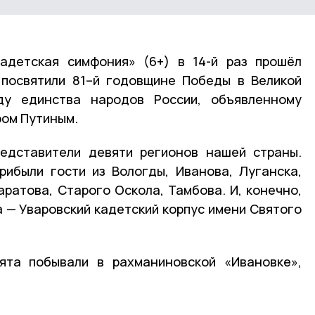
Кадетская симфония» (6+) в 14-й раз прошёл
 посвятили 81–й годовщине Победы в Великой
ду единства народов России, объявленному
ром Путиным.
редставители девяти регионов нашей страны.
ибыли гости из Вологды, Иванова, Луганска,
аратова, Старого Оскола, Тамбова. И, конечно,
а — Уваровский кадетский корпус имени Святого
ята побывали в рахманиновской «Ивановке»,