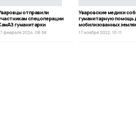
Уваровцы отправили
Уваровские медики со
участникам спецоперации
гуманитарную помощь 
КамАЗ гуманитарки
мобилизованных земля
17 февраля 2024, 08:58
17 ноября 2022, 10:11