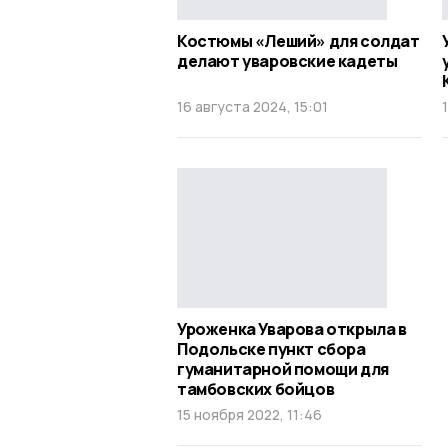
Костюмы «Леший» для солдат
делают уваровские кадеты
16 августа 2024, 15:01
Уроженка Уварова открыла в
Подольске пункт сбора
гуманитарной помощи для
тамбовских бойцов
15 ноября 2022, 11:46