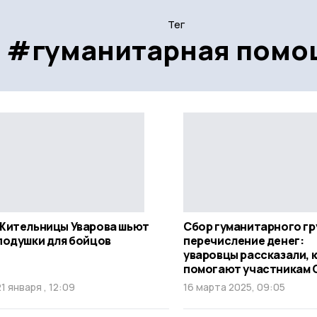
Тег
#гуманитарная помо
Жительницы Уварова шьют
Сбор гуманитарного гр
подушки для бойцов
перечисление денег:
уваровцы рассказали, к
помогают участникам 
21 января , 12:09
16 марта 2025, 09:05