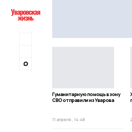
Гуманитарную помощь в зону
СВО отправили из Уварова
11 апреля , 14:48