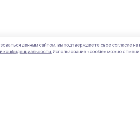
зоваться данным сайтом, вы подтверждаете свое согласие на 
й конфиденциальности.
Использование «cookie» можно отменит
Учредитель и издатель:
ООО «Издательский
Пол
дом «Тамбов»
Сай
Адрес редакции:
392000, Тамбовская обл.,
coo
г.Тамбов, ш. Моршанское, д.14а
сай
Номер телефона редакции:
8 (4752) 45-05-
испо
76
нас
Электронная почта редакции:
конф
iva.elena.68@yandex.ru
можн
Главный редактор:
Иващенко Е.С.
Все
Адрес для обращений и направления
авто
корреспонденции:
цит
393460, Тамбовская область, г. Уварово, ул.
ги
Гагарина, д. 5
http