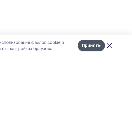
использование файлов cookie в
Принять
ь в настройках браузера.
итика конфиденциальности
т содержит сервисы, использующие
kies. Продолжая пользоваться данным
том, вы подтверждаете свое согласие на
льзование файлов cookie в соответствии с
тоящим уведомлением и Политикой
иденциальности. Использование «cookie»
о отменить в настройках браузера.
 материалы сайта защищены законом об
рских правах. При полном или частичном
ировании материалов наличие активной
перссылки на источник
s://gazetauvarovo.ru
и указание автора