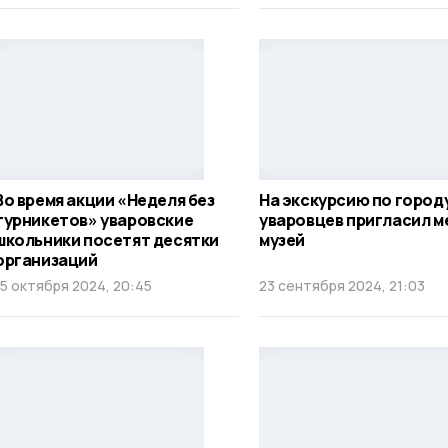
Во время акции «Неделя без
На экскурсию по город
турникетов» уваровские
уваровцев пригласил 
школьники посетят десятки
музей
организаций
15 октября 2024, 20:45
23 сентября 2024, 21:03