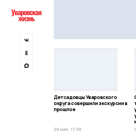
Детсадовцы Уваровского
округа совершили экскурсии в
прошлое
29 мая , 17:58