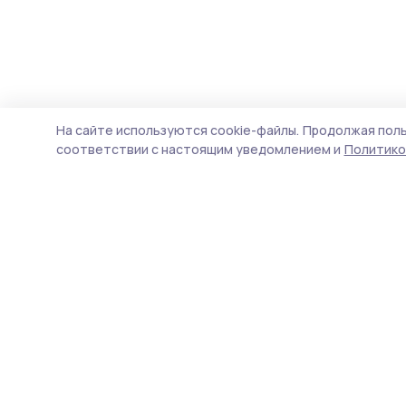
На сайте используются cookie-файлы.
Продолжая поль
соответствии с настоящим уведомлением и
Политико
Уваровская жизнь
Новости
Истории
Карточки
Фотогалереи
Проекты
Новости компаний
Документы НПА