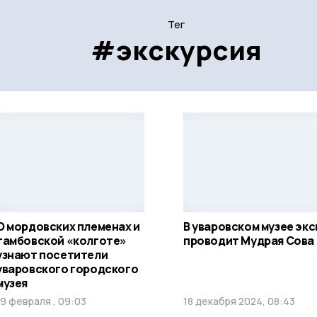
Тег
#экскурсия
О мордовских племенах и
В уваровском музее эк
тамбовской «колготе»
проводит Мудрая Сова
узнают посетители
уваровского городского
музея
19 февраля , 09:03
18 декабря 2024, 08:43