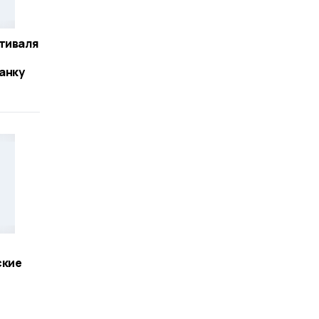
тиваля
анку
ские