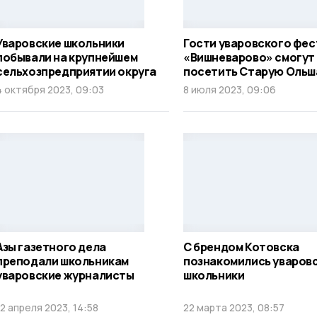
Уваровские школьники
Гости уваровского фес
побывали на крупнейшем
«Вишневарово» смогут
сельхозпредприятии округа
посетить Старую Ольш
4 октября 2023, 09:03
8 июля 2023, 09:06
Азы газетного дела
С брендом Котовска
преподали школьникам
познакомились уваров
уваровские журналисты
школьники
12 апреля 2023, 14:58
22 марта 2023, 08:57