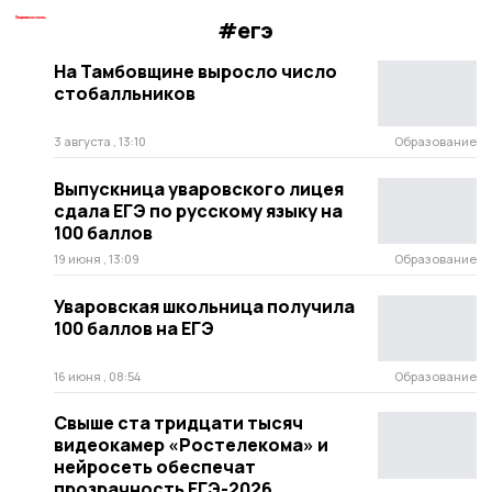
#егэ
На Тамбовщине выросло число
стобалльников
3 августа , 13:10
Образование
Выпускница уваровского лицея
сдала ЕГЭ по русскому языку на
100 баллов
19 июня , 13:09
Образование
Уваровская школьница получила
100 баллов на ЕГЭ
16 июня , 08:54
Образование
Свыше ста тридцати тысяч
видеокамер «Ростелекома» и
нейросеть обеспечат
прозрачность ЕГЭ-2026