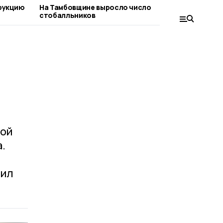
рукцию
На Тамбовщине выросло число
Лето с
стобалльников
запуст
для шк
ной
.
чил