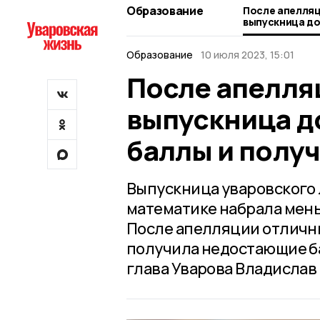
Образование
После апелляц
выпускница д
баллы и получ
Образование
10 июля 2023, 15:01
После апелля
выпускница д
баллы и полу
Выпускница уваровского 
математике набрала мень
После апелляции отличны
получила недостающие ба
глава Уварова Владислав