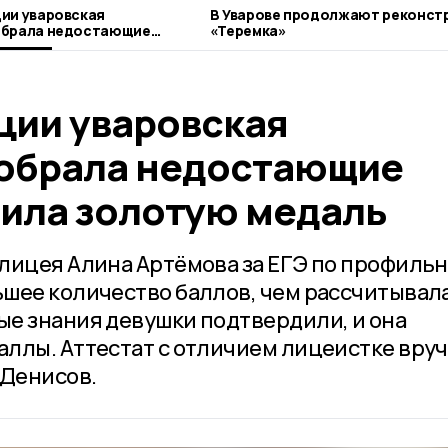
ии уваровская
В Уварове продолжают реконст
обрала недостающие
«Теремка»
ила золотую медаль
ции уваровская
обрала недостающие
чила золотую медаль
лицея Алина Артёмова за ЕГЭ по профиль
шее количество баллов, чем рассчитывала
е знания девушки подтвердили, и она
ллы. Аттестат с отличием лицеистке вру
 Денисов.