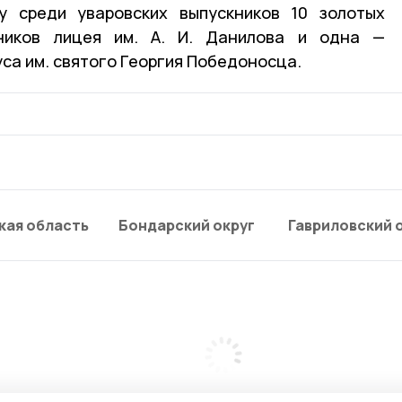
у среди уваровских выпускников 10 золотых
кников лицея им. А. И. Данилова и одна —
са им. святого Георгия Победоносца.
кая область
Бондарский округ
Гавриловский 