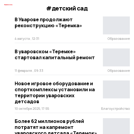
#детский сад
В Уварове продолжают
реконструкцию «Теремка»
4 августа , 12:31
Образование
В уваровском «Теремке»
стартовал капитальный ремонт
11 февраля , 09:33
Образование
Новое игровое оборудование и
спорткомплексы установили на
территории уваровских
детсадов
10 октября 2025, 17:55
Благоустройство
Более 62 миллионов рублей
потратят на капремонт
уваровского детсада «Теремок»