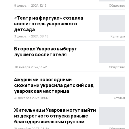
9 февраля 2024, 12:15
Общество
«Театр на фартуке» создала
воспитатель уваровского
детсада
3 февраля 2024, 08:48
Культура
В городе Уварово выберут
лучшего воспитателя
30 января 2024, 14:42
Общество
Ажурными новогодними
сюжетами украсила детский сад
уваровская мастерица
31 декабря 2023, 09:17
Статья
Жительницы Уварова могут выйти
из декретного отпуска раньше
благодаря ясельным группам
24 октября 2023, 08:54
Общество