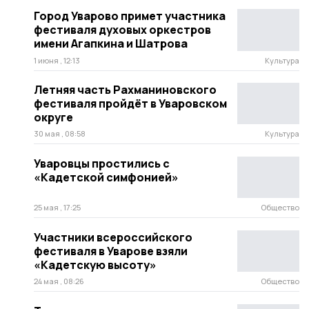
Город Уварово примет участника
фестиваля духовых оркестров
имени Агапкина и Шатрова
1 июня , 12:13
Культура
Летняя часть Рахманиновского
фестиваля пройдёт в Уваровском
округе
30 мая , 08:58
Культура
Уваровцы простились с
«Кадетской симфонией»
25 мая , 17:25
Общество
Участники всероссийского
фестиваля в Уварове взяли
«Кадетскую высоту»
24 мая , 08:26
Общество