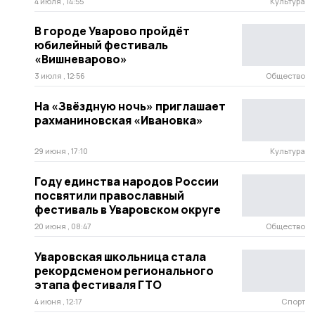
4 июля , 14:55
Культура
В городе Уварово пройдёт
юбилейный фестиваль
«Вишневарово»
3 июля , 12:56
Общество
На «Звёздную ночь» приглашает
рахманиновская «Ивановка»
29 июня , 17:10
Культура
Году единства народов России
посвятили православный
фестиваль в Уваровском округе
20 июня , 08:47
Общество
Уваровская школьница стала
рекордсменом регионального
этапа фестиваля ГТО
4 июня , 12:17
Спорт