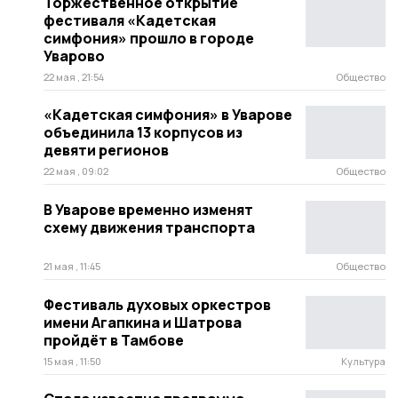
Торжественное открытие
фестиваля «Кадетская
симфония» прошло в городе
Уварово
22 мая , 21:54
Общество
«Кадетская симфония» в Уварове
объединила 13 корпусов из
девяти регионов
22 мая , 09:02
Общество
В Уварове временно изменят
схему движения транспорта
21 мая , 11:45
Общество
Фестиваль духовых оркестров
имени Агапкина и Шатрова
пройдёт в Тамбове
15 мая , 11:50
Культура