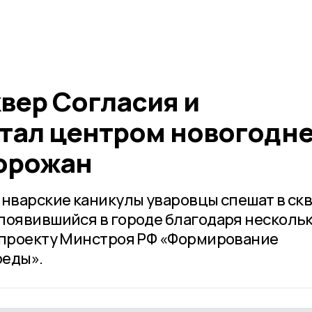
вер Согласия и
тал центром новогодн
орожан
январские каникулы уваровцы спешат в ск
появившийся в городе благодаря несколь
 проекту Минстроя РФ «Формирование
реды».