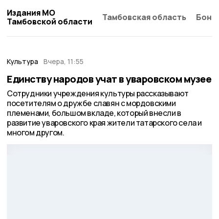
Издания МО
Тамбовская область
Бонд
Тамбовской области
Культура
Вчера, 11:55
Единству народов учат в уваровском музее
Сотрудники учреждения культуры рассказывают
посетителям о дружбе славян с мордовскими
племенами, большом вкладе, который внесли в
развитие уваровского края жители татарского села и
многом другом.