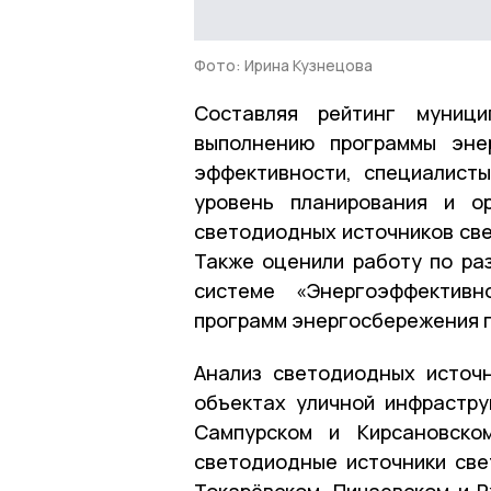
Фото: Ирина Кузнецова
Составляя рейтинг муници
выполнению программы эне
эффективности, специалист
уровень планирования и ор
светодиодных источников све
Также оценили работу по р
системе «Энергоэффективн
программ энергосбережения 
Анализ светодиодных источ
объектах уличной инфрастру
Сампурском и Кирсановско
светодиодные источники све
Токарёвском, Пичаевском и Р