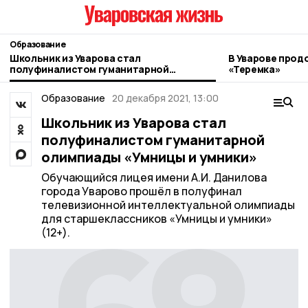
Образование
Школьник из Уварова стал
В Уварове про
полуфиналистом гуманитарной
«Теремка»
олимпиады «Умницы и умники»
Образование
20 декабря 2021, 13:00
Школьник из Уварова стал
полуфиналистом гуманитарной
олимпиады «Умницы и умники»
Обучающийся лицея имени А.И. Данилова
города Уварово прошёл в полуфинал
телевизионной интеллектуальной олимпиады
для старшеклассников «Умницы и умники»
(12+).