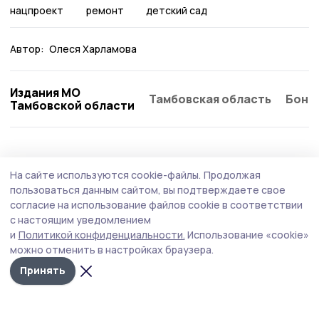
нацпроект
ремонт
детский сад
Автор:
Олеся Харламова
Издания МО
Тамбовская область
Бонд
Тамбовской области
Образование
3 августа , 13:10
На сайте используются cookie-файлы.
Продолжая
На Тамбовщине выросло число
пользоваться данным сайтом, вы подтверждаете свое
стобалльников
согласие на использование файлов cookie в соответствии
с настоящим уведомлением
Итоги экзаменационной кампании сегодня, 3 августа,
и
Политикой конфиденциальности.
Использование «cookie»
представили на оперативном совещании главы региона
можно отменить в настройках браузера.
Евгения Первышова.
Принять