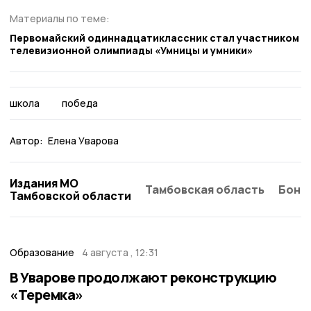
Материалы по теме:
Первомайский одиннадцатиклассник стал участником
телевизионной олимпиады «Умницы и умники»
школа
победа
Автор:
Елена Уварова
Издания МО
Тамбовская область
Бонд
Тамбовской области
Образование
4 августа , 12:31
В Уварове продолжают реконструкцию
«Теремка»