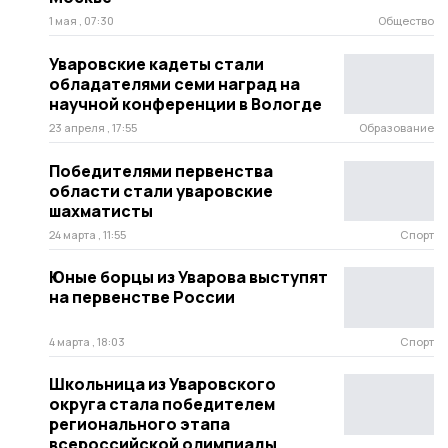
1 мая , 07:30
Общество
Уваровские кадеты стали
обладателями семи наград на
научной конференции в Вологде
23 апреля , 17:55
Образование
Победителями первенства
области стали уваровские
шахматисты
24 марта , 11:55
Спорт
Юные борцы из Уварова выступят
на первенстве России
4 марта , 18:03
Спорт
Школьница из Уваровского
округа стала победителем
регионального этапа
всероссийской олимпиады