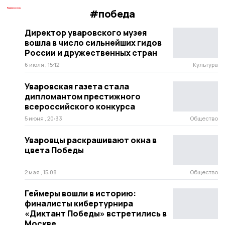
#победа
Директор уваровского музея
вошла в число сильнейших гидов
России и дружественных стран
6 июля , 15:12
Культура
Уваровская газета стала
дипломантом престижного
всероссийского конкурса
5 июня , 20:33
Общество
Уваровцы раскрашивают окна в
цвета Победы
2 мая , 15:08
Общество
Геймеры вошли в историю:
финалисты кибертурнира
«Диктант Победы» встретились в
Москве