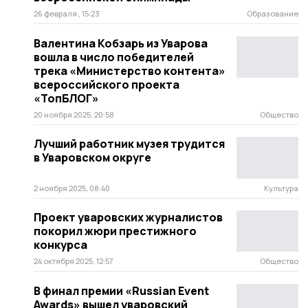
26 февраля , 15:23
Образование
Валентина Кобзарь из Уварова
вошла в число победителей
трека «Министерство контента»
всероссийского проекта
«ТопБЛОГ»
20 ноября 2025, 20:58
Общество
Лучший работник музея трудится
в Уваровском округе
2 ноября 2025, 08:40
Культура
Проект уваровских журналистов
покорил жюри престижного
конкурса
24 октября 2025, 12:57
Общество
В финал премии «Russian Event
Awards» вышел уваровский