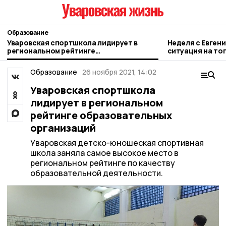
Образование
Уваровская спортшкола лидирует в
Неделя с Евген
региональном рейтинге
ситуация на то
образовательных организаций
городе и приор
Образование
26 ноября 2021, 14:02
Уваровская спортшкола
лидирует в региональном
рейтинге образовательных
организаций
Уваровская детско-юношеская спортивная
школа заняла самое высокое место в
региональном рейтинге по качеству
образовательной деятельности.