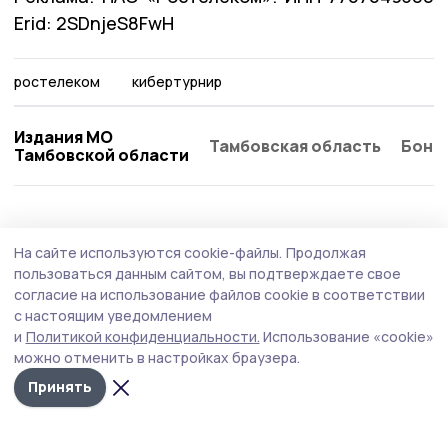
Erid: 2SDnjeS8FwH
ростелеком
кибертурнир
Издания МО
Тамбовская область
Бонд
Тамбовской области
Культура
Вчера, 16:03
На сайте используются cookie-файлы.
Продолжая
«Рыцари Сорока Островов» опустили меч:
пользоваться данным сайтом, вы подтверждаете свое
Wink объявляет о завершении съемок
согласие на использование файлов cookie в соответствии
с настоящим уведомлением
фантастического сериала
и
Политикой конфиденциальности.
Использование «cookie»
можно отменить в настройках браузера.
Принять