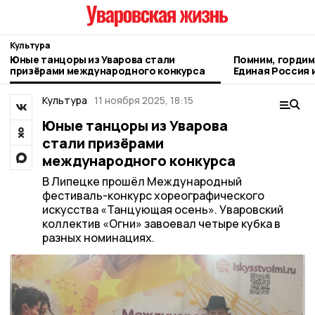
Культура
Юные танцоры из Уварова стали
Помним, гордим
призёрами международного конкурса
Единая Россия 
кибертурнир «Б
Культура
11 ноября 2025, 18:15
Юные танцоры из Уварова
стали призёрами
международного конкурса
В Липецке прошёл Международный
фестиваль-конкурс хореографического
искусства «Танцующая осень». Уваровский
коллектив «Огни» завоевал четыре кубка в
разных номинациях.