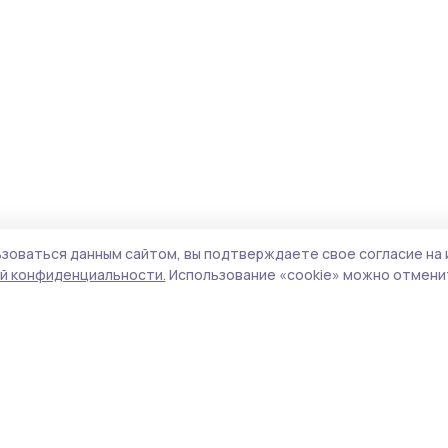
зоваться данным сайтом, вы подтверждаете свое согласие на 
й конфиденциальности.
Использование «cookie» можно отменит
Учредитель и издатель:
ООО «Издательский
Пол
дом «Тамбов»
Сай
Адрес редакции:
392000, Тамбовская обл.,
coo
г.Тамбов, ш. Моршанское, д.14а
сай
Номер телефона редакции:
8 (4752) 45-05-
испо
76
нас
Электронная почта редакции:
конф