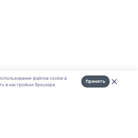
использование файлов cookie в
Принять
ь в настройках браузера.
итика конфиденциальности
т содержит сервисы, использующие
kies. Продолжая пользоваться данным
том, вы подтверждаете свое согласие на
льзование файлов cookie в соответствии с
тоящим уведомлением и Политикой
иденциальности. Использование «cookie»