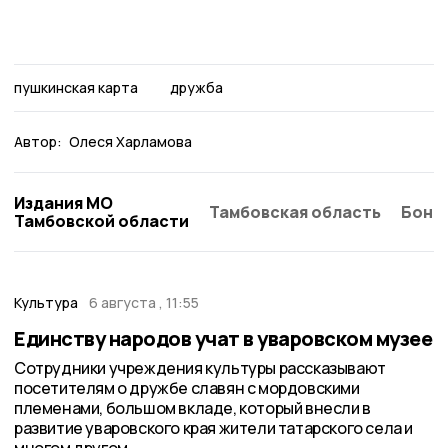
пушкинская карта
дружба
Автор:
Олеся Харламова
Издания МО
Тамбовская область
Бонд
Тамбовской области
Культура
6 августа , 11:55
Единству народов учат в уваровском музее
Сотрудники учреждения культуры рассказывают
посетителям о дружбе славян с мордовскими
племенами, большом вкладе, который внесли в
развитие уваровского края жители татарского села и
многом другом.