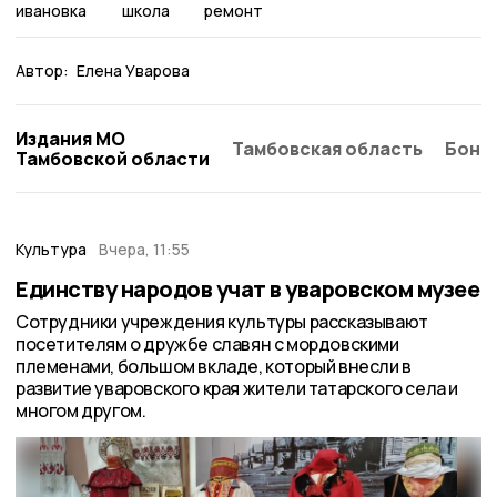
ивановка
школа
ремонт
Автор:
Елена Уварова
Издания МО
Тамбовская область
Бонд
Тамбовской области
Культура
Вчера, 11:55
Единству народов учат в уваровском музее
Сотрудники учреждения культуры рассказывают
посетителям о дружбе славян с мордовскими
племенами, большом вкладе, который внесли в
развитие уваровского края жители татарского села и
многом другом.