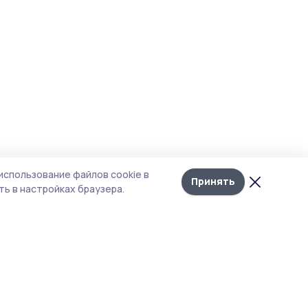
использование файлов cookie в
Принять
ь в настройках браузера.
итика конфиденциальности
т содержит сервисы, использующие
kies. Продолжая пользоваться данным
том, вы подтверждаете свое согласие на
льзование файлов cookie в соответствии с
тоящим уведомлением и Политикой
иденциальности. Использование «cookie»