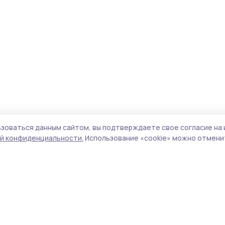
зоваться данным сайтом, вы подтверждаете свое согласие на 
й конфиденциальности.
Использование «cookie» можно отменит
Учредитель и издатель:
ООО «Издательский
Пол
дом «Тамбов»
Сай
Адрес редакции:
392000, Тамбовская обл.,
coo
г.Тамбов, ш. Моршанское, д.14а
сай
Номер телефона редакции:
8 (4752) 45-05-
испо
76
нас
Электронная почта редакции:
конф