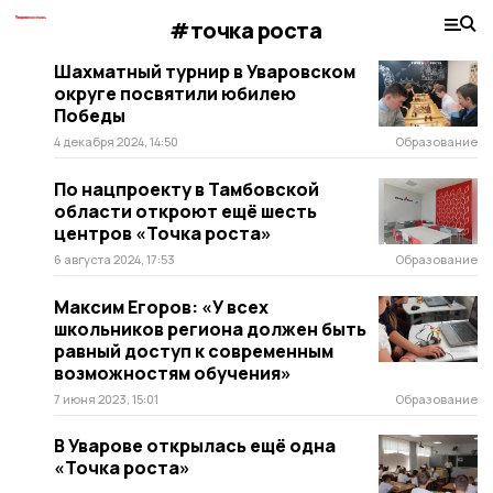
#точка роста
Шахматный турнир в Уваровском
округе посвятили юбилею
Победы
4 декабря 2024, 14:50
Образование
По нацпроекту в Тамбовской
области откроют ещё шесть
центров «Точка роста»
6 августа 2024, 17:53
Образование
Максим Егоров: «У всех
школьников региона должен быть
равный доступ к современным
возможностям обучения»
7 июня 2023, 15:01
Образование
В Уварове открылась ещё одна
«Точка роста»