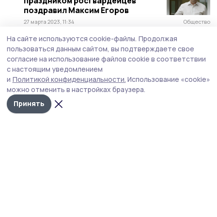
праздником росгвардейцев
поздравил Максим Егоров
27 марта 2023, 11:34
Общество
На сайте используются cookie-файлы.
Продолжая
Счастья и благополучия в
пользоваться данным сайтом, вы подтверждаете свое
Международный женский день
согласие на использование файлов cookie в соответствии
желают мужчины уваровским
с настоящим уведомлением
женщинам
и
Политикой конфиденциальности.
Использование «cookie»
8 марта 2023, 09:09
Статья
можно отменить в настройках браузера.
На праздничное чаепитие в
Принять
Уварове пригласили матерей и
жён участников СВО
7 марта 2023, 17:58
Общество
Жёнам — розы, мамам —
хризантемы. Флористы Уварова
рассказали, какие цветы
покупают мужчины к 8 Марта
7 марта 2023, 15:01
Общество
С юбилеем священнической