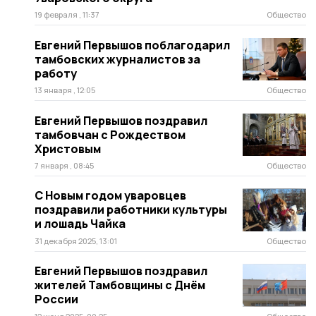
19 февраля , 11:37
Общество
Евгений Первышов поблагодарил
тамбовских журналистов за
работу
13 января , 12:05
Общество
Евгений Первышов поздравил
тамбовчан с Рождеством
Христовым
7 января , 08:45
Общество
С Новым годом уваровцев
поздравили работники культуры
и лошадь Чайка
31 декабря 2025, 13:01
Общество
Евгений Первышов поздравил
жителей Тамбовщины с Днём
России