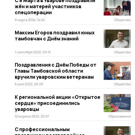
С 8 Марта в Уварове поздравили
жён и матерей участников
спецоперации
8 марта 2024, 14:40
Общество
Максим Егоров поздравил юных
тамбовчан с Днём знаний
1 сентября 2023, 09:10
Общество
Поздравления с Днём Победы от
Главы Тамбовской области
вручили уваровским ветеранам
6 мая 2023, 20:39
Общество
К региональной акции «Открытое
сердце» присоединились
уваровцы
12 апреля 2023, 20:57
Образование
С профессиональным