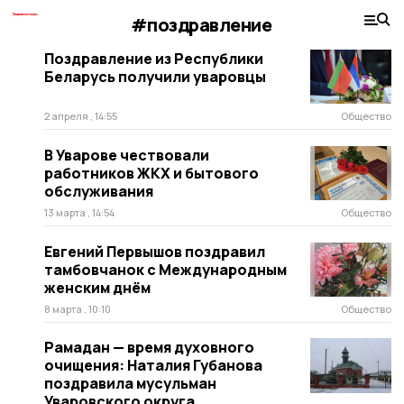
#поздравление
Поздравление из Республики
Беларусь получили уваровцы
2 апреля , 14:55
Общество
В Уварове чествовали
работников ЖКХ и бытового
обслуживания
13 марта , 14:54
Общество
Евгений Первышов поздравил
тамбовчанок с Международным
женским днём
8 марта , 10:10
Общество
Рамадан — время духовного
очищения: Наталия Губанова
поздравила мусульман
Уваровского округа