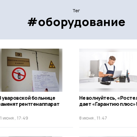
Тег
#оборудование
В уваровской больнице
Не волнуйтесь, «Росте
заменят рентгенаппарат
дает «Гарантию плюс»
11 июня , 17:49
8 июня , 11:47