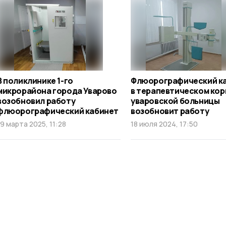
В поликлинике 1-го
Флюорографический к
микрорайона города Уварово
в терапевтическом кор
возобновил работу
уваровской больницы
флюорографический кабинет
возобновит работу
19 марта 2025, 11:28
18 июля 2024, 17:50