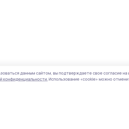
зоваться данным сайтом, вы подтверждаете свое согласие на 
й конфиденциальности.
Использование «cookie» можно отменит
Учредитель и издатель:
ООО «Издательский
Пол
дом «Тамбов»
Сай
Адрес редакции:
392000, Тамбовская обл.,
coo
г.Тамбов, ш. Моршанское, д.14а
сай
Номер телефона редакции:
8 (4752) 45-05-
испо
76
нас
Электронная почта редакции:
конф