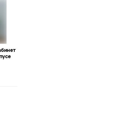
абинет
пусе