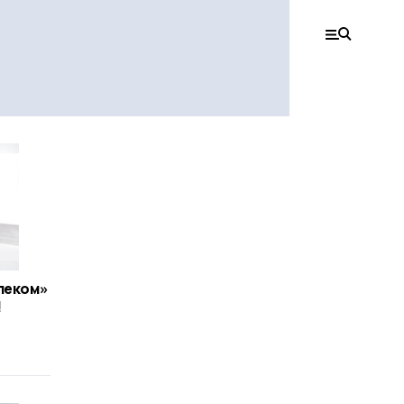
леком»
!