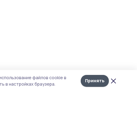
использование файлов cookie в
Принять
ь в настройках браузера.
итика конфиденциальности
т содержит сервисы, использующие
kies. Продолжая пользоваться данным
том, вы подтверждаете свое согласие на
льзование файлов cookie в соответствии с
тоящим уведомлением и Политикой
иденциальности. Использование «cookie»