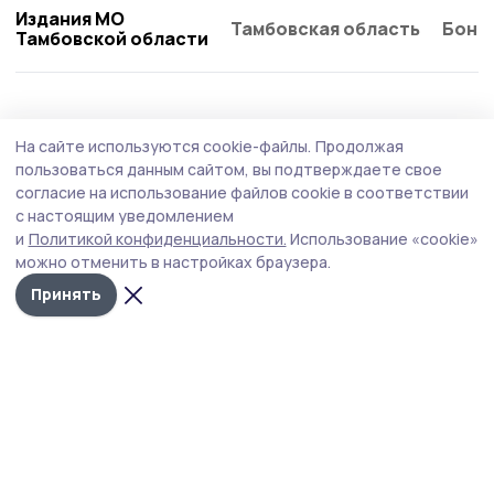
Издания МО
Тамбовская область
Бонд
Тамбовской области
Общество
Сегодня, 08:44
На сайте используются cookie-файлы.
Продолжая
За семь месяцев уваровские
пользоваться данным сайтом, вы подтверждаете свое
автоинспекторы пресекли более 4 000
согласие на использование файлов cookie в соответствии
с настоящим уведомлением
нарушений
и
Политикой конфиденциальности.
Использование «cookie»
В отделении Госавтоинспекции МОМВД России
можно отменить в настройках браузера.
«Уваровский» привели статистику нарушений правил
Принять
дорожного движения водителями на территории
обслуживания.