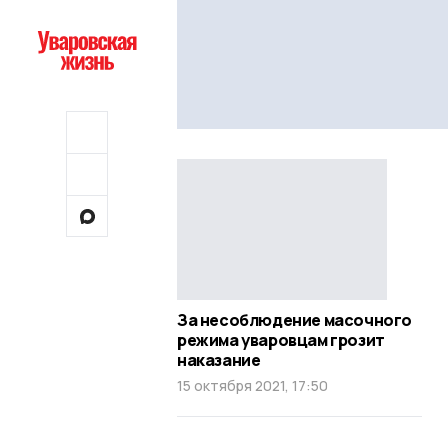
За несоблюдение масочного
режима уваровцам грозит
наказание
15 октября 2021, 17:50