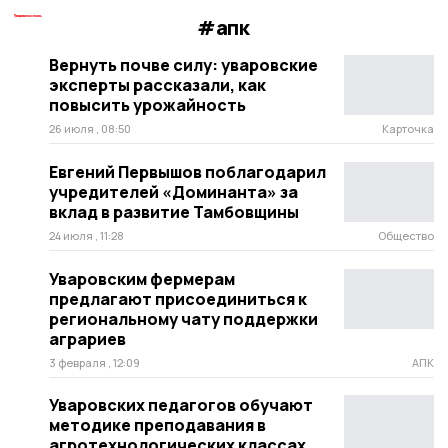
#апк
Вернуть почве силу: уваровские
эксперты рассказали, как
повысить урожайность
26 июля , 08:50
Карточка
Евгений Первышов поблагодарил
учредителей «Доминанта» за
вклад в развитие Тамбовщины
24 июля , 11:28
Общество
Уваровским фермерам
предлагают присоединиться к
региональному чату поддержки
аграриев
3 февраля , 12:09
АПК
Уваровских педагогов обучают
методике преподавания в
агротехнологических классах