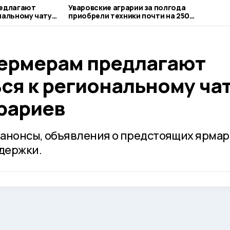
редлагают
Уваровские аграрии за полгода
нальному чату
приобрели техники почти на 250
миллионов рублей
ермерам предлагают
ся к региональному ча
рариев
анонсы, объявления о предстоящих ярмар
держки.