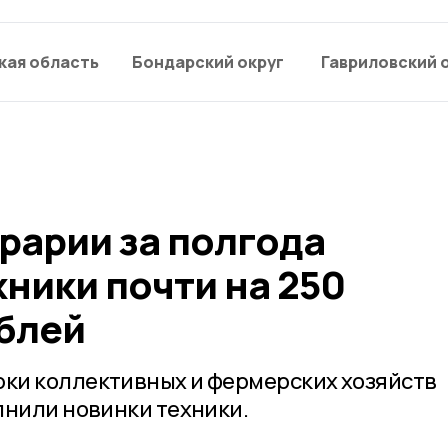
кая область
Бондарский округ
Гавриловский 
рарии за полгода
ники почти на 250
блей
ки коллективных и фермерских хозяйств
лнили новинки техники.