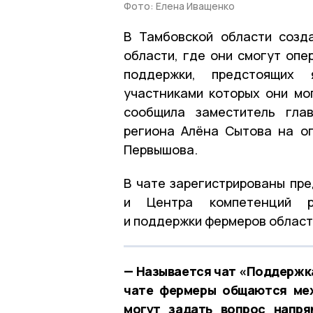
Фото: Елена Иващенко
В Тамбовской области созд
области, где они смогут опе
поддержки, предстоящих 
участниками которых они мог
сообщила заместитель гла
региона Алёна Сытова на о
Первышова.
В чате зарегистрированы пре
и Центра компетенций ра
и поддержки фермеров област
— Называется чат «Поддержка
чате фермеры общаются меж
могут задать вопрос напря