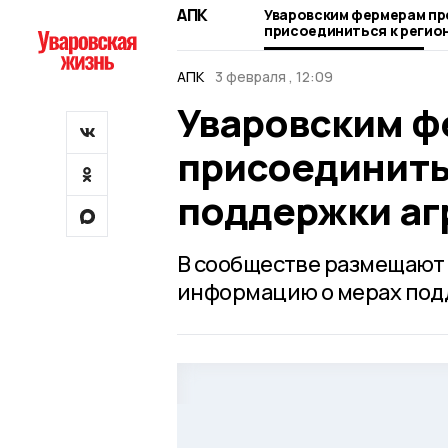
АПК
Уваровским фермерам п
присоединиться к регио
поддержки аграриев
АПК
3 февраля , 12:09
Уваровским ф
присоединить
поддержки аг
В сообществе размещают 
информацию о мерах под