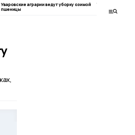
Уваровские аграрии ведут уборку озимой
Уборку чеснока в
пшеницы
округе
ту
ках,