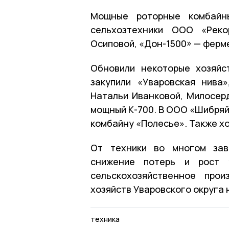
Мощные роторные комбайны
сельхозтехники ООО «Реко
Осиповой, «Дон-1500» — ферм
Обновили некоторые хозяйс
закупили «Уваровская нива
Натальи Иванковой, Милосер
мощный К-700. В ООО «Шибряй»
комбайну «Полесье». Также хо
От техники во многом зави
снижение потерь и рост у
сельскохозяйственное про
хозяйств Уваровского округа 
техника