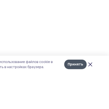
использование файлов cookie в
Принять
ь в настройках браузера.
итика конфиденциальности
т содержит сервисы, использующие
kies. Продолжая пользоваться данным
том, вы подтверждаете свое согласие на
льзование файлов cookie в соответствии с
тоящим уведомлением и Политикой
иденциальности. Использование «cookie»