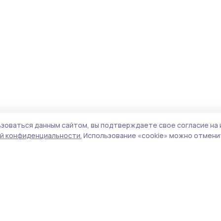
зоваться данным сайтом, вы подтверждаете свое согласие на 
й конфиденциальности.
Использование «cookie» можно отменит
Учредитель и издатель:
ООО «Издательский
Пол
дом «Тамбов»
Сай
Адрес редакции:
392000, Тамбовская обл.,
coo
г.Тамбов, ш. Моршанское, д.14а
сай
Номер телефона редакции:
8 (4752) 45-05-
испо
76
нас
Электронная почта редакции:
конф