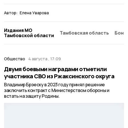
Автор:
Елена Уварова
Издания МО
Тамбовская область
Бонд
Тамбовской области
Общество
4 августа , 17:09
Двумя боевыми наградами отметили
участника СВО из Ржаксинского округа
Владимир Брэеску в 2023 году принял решение
заключить контракт с Министерством обороны и
встать на защиту Родины.