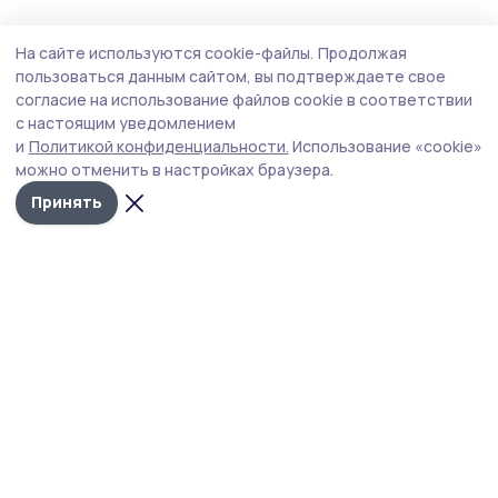
Общество
4 августа , 13:41
На сайте используются cookie-файлы.
Продолжая
«Защита для ребенка» — новая подписка
пользоваться данным сайтом, вы подтверждаете свое
«Ростелекома» позаботится о
согласие на использование файлов cookie в соответствии
с настоящим уведомлением
кибербезопасности подрастающего
и
Политикой конфиденциальности.
Использование «cookie»
поколения
можно отменить в настройках браузера.
Принять